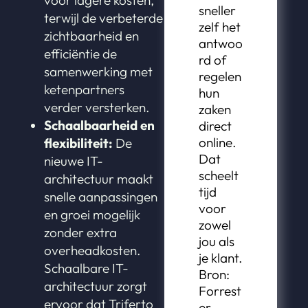
voor lagere kosten,
sneller
terwijl de verbeterde
zelf het
zichtbaarheid en
antwoo
efficiëntie de
rd of
samenwerking met
regelen
ketenpartners
hun
verder versterken.
zaken
Schaalbaarheid en
direct
online.
flexibiliteit:
De
Dat
nieuwe IT-
scheelt
architectuur maakt
tijd
snelle aanpassingen
voor
en groei mogelijk
zowel
zonder extra
jou als
overheadkosten.
je klant.
Schaalbare IT-
Bron:
architectuur zorgt
Forrest
ervoor dat Triferto
er