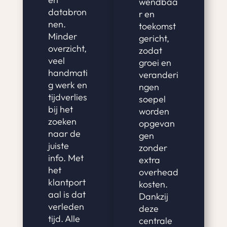
wendbaa
databron
r en
nen.
toekomst
Minder
gericht,
overzicht,
zodat
veel
groei en
handmati
veranderi
g werk en
ngen
tijdverlies
soepel
bij het
worden
zoeken
opgevan
naar de
gen
juiste
zonder
info. Met
extra
het
overhead
klantport
kosten.
aal is dat
Dankzij
verleden
deze
tijd. Alle
centrale