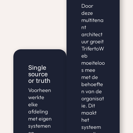
Door
deze
multitena
nt
architect
uur groeit
TrifertoW
eb
moeiteloo
Single
s mee
source
met de
or truth
behoefte
Voorheen
n van de
werkte
organisat
elke
ie. Dit
afdeling
maakt
met eigen
het
systemen
systeem
en