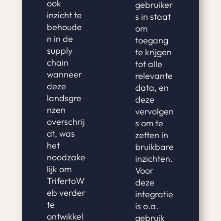
ook
gebruiker
inzicht te
s in staat
behoude
om
n in de
toegang
supply
te krijgen
chain
tot alle
wanneer
relevante
deze
data, en
landsgre
deze
nzen
vervolgen
overschrij
s om te
dt, was
zetten in
het
bruikbare
noodzake
inzichten.
lijk om
Voor
TrifertoW
deze
eb verder
integratie
te
is o.a.
ontwikkel
gebruik