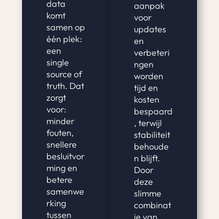
data
aanpak
komt
voor
samen op
updates
één plek:
en
een
verbeteri
single
ngen
source of
worden
truth. Dat
tijd en
zorgt
kosten
voor:
bespaard
minder
, terwijl
fouten,
stabiliteit
snellere
behoude
besluitvor
n blijft.
ming en
Door
betere
deze
samenwe
slimme
rking
combinat
tussen
ie van