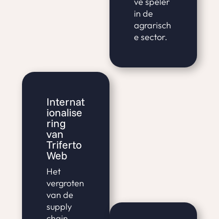
ve speler
in de
agrarisch
e sector.
Internat
ionalise
ring
van
Triferto
Web
Het
vergroten
van de
supply
chain