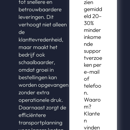
tot snellere en
zien
gemidd
betrouwbaardere
eld 20–
leveringen. Dit
30%
verhoogt niet alleen
minder
de
inkome
klanttevredenheid,
nde
maar maakt het
suppor
bedrijf ook
tverzoe
schaalbaarder,
ken per
omdat groei in
e-mail
bestellingen kan
of
worden opgevangen
telefoo
zonder extra
n.
Waaro
operationele druk.
m?
Daarnaast zorgt de
Klante
efficiëntere
n
transportplanning
vinden