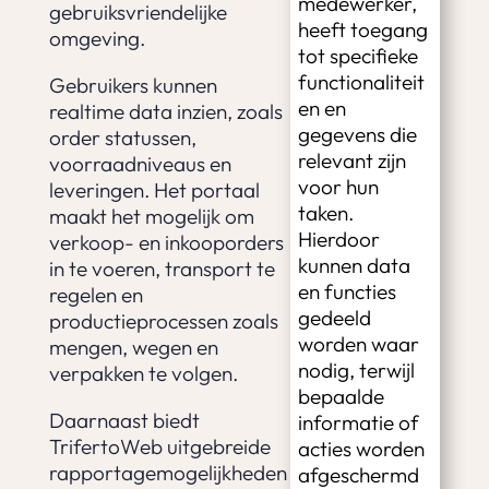
medewerker,
gebruiksvriendelijke
heeft toegang
omgeving.
tot specifieke
functionaliteit
Gebruikers kunnen
en en
realtime data inzien, zoals
gegevens die
order statussen,
relevant zijn
voorraadniveaus en
voor hun
leveringen. Het portaal
taken.
maakt het mogelijk om
Hierdoor
verkoop- en inkooporders
kunnen data
in te voeren, transport te
en functies
regelen en
gedeeld
productieprocessen zoals
worden waar
mengen, wegen en
nodig, terwijl
verpakken te volgen.
bepaalde
Daarnaast biedt
informatie of
TrifertoWeb uitgebreide
acties worden
rapportagemogelijkheden
afgeschermd