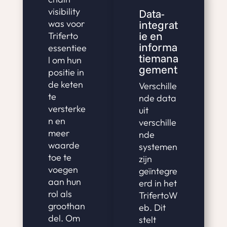
visibility
Data-
was voor
integrat
ie en
Triferto
informa
essentiee
tiemana
l om hun
gement
positie in
de keten
Verschille
te
nde data
versterke
uit
n en
verschille
meer
nde
waarde
systemen
toe te
zijn
voegen
geïntegre
aan hun
erd in het
rol als
TrifertoW
groothan
eb. Dit
del. Om
stelt