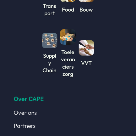
Trans
Food
Bouw
port
Toele
Suppl
veran
y
VVT
ciers
Chain
zorg
Over CAPE
Over ons
Partners