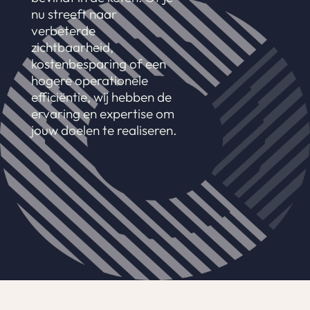
nu streeft naar
verbeterde
zichtbaarheid,
kostenbesparing of een
hogere operationele
efficiëntie, wij hebben de
ervaring en expertise om
jouw doelen te realiseren.