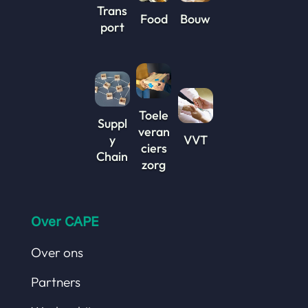
Trans
Food
Bouw
port
Toele
Suppl
veran
y
VVT
ciers
Chain
zorg
Over CAPE
Over ons
Partners