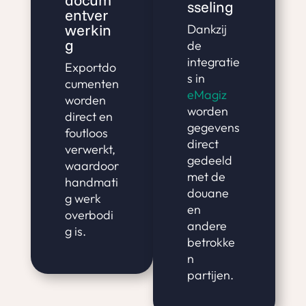
docum
sseling
entver
werkin
Dankzij
g
de
integratie
Exportdo
s in
cumenten
eMagiz
worden
worden
direct en
gegevens
foutloos
direct
verwerkt,
gedeeld
waardoor
met de
handmati
douane
g werk
en
overbodi
andere
g is.
betrokke
n
partijen.