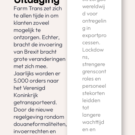
wereldwij
Farm Trans zet zich
d voor
te allen tijde in om
ontregelin
klanten zoveel
g in
mogelijk te
exportpro
ontzorgen. Echter,
cessen.
bracht de invoering
Lockdow
van Brexit bracht
ns,
grote veranderingen
strengere
met zich mee.
grenscont
Jaarlijks worden er
roles en
5.000 orders naar
personeel
het Verenigd
stekorten
Koninkrijk
leidden
getransporteerd.
tot
Door de nieuwe
langere
regelgeving rondom
wachttijd
douaneformaliteiten,
en en
invoerrechten en