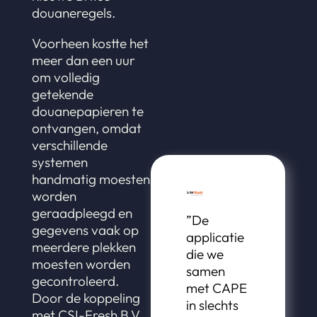
douaneregels.
Voorheen kostte het
meer dan een uur
om volledig
getekende
douanepapieren te
ontvangen, omdat
verschillende
systemen
handmatig moesten
worden
geraadpleegd en
”De
gegevens vaak op
applicatie
meerdere plekken
die we
moesten worden
samen
gecontroleerd.
met CAPE
Door de koppeling
in slechts
met CSI-Fresh B.V.