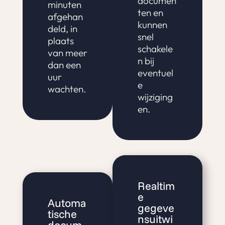
documen
minuten
ten en
afgehan
kunnen
deld, in
snel
plaats
schakele
van meer
n bij
dan een
eventuel
uur
e
wachten.
wijziging
en.
Realtim
e
Automa
gegeve
tische
nsuitwi