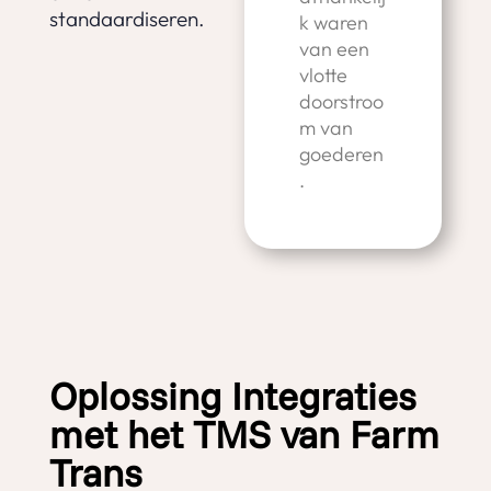
standaardiseren.
k waren
van een
vlotte
doorstroo
m van
goederen
.
Oplossing Integraties
met het TMS van Farm
Trans