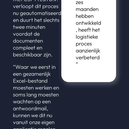
zes
verloopt dit proces
maanden
nu geautomatiseerd
hebben
en duurt het slechts
ontwikkeld
twee minuten
, heeft het
voordat de
logistieke
documenten
proces
compleet en
aanzienlijk
beschikbaar zijn.
verbeterd
”
“Waar we eerst in
een gezamenlijk
Excel-bestand
moesten werken en
soms lang moesten
wachten op een
antwoordmail,
kunnen we dit nu
vanuit onze eigen