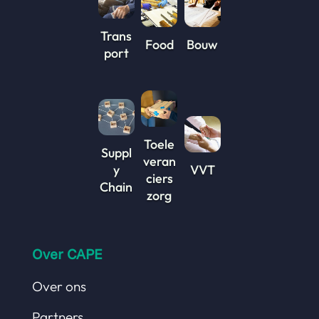
Trans
Food
Bouw
port
Toele
Suppl
veran
y
VVT
ciers
Chain
zorg
Over CAPE
Over ons
Partners