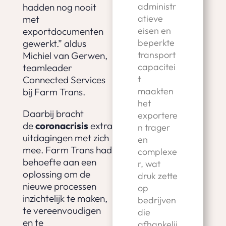
administr
hadden nog nooit
atieve
met
eisen en
exportdocumenten
beperkte
gewerkt.” aldus
transport
Michiel van Gerwen,
capacitei
teamleader
t
Connected Services
maakten
bij Farm Trans.
het
Daarbij bracht
exportere
de
coronacrisis
extra
n trager
uitdagingen met zich
en
mee. Farm Trans had
complexe
behoefte aan een
r, wat
oplossing om de
druk zette
nieuwe processen
op
inzichtelijk te maken,
bedrijven
te vereenvoudigen
die
en te
afhankelij