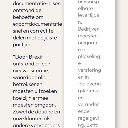
onvoorsp
documentatie-eisen
elbare
ontstond de
levertijde
behoefte om
n.
exportdocumentatie
Bedrijven
snel en correct te
moesten
delen met de juiste
omgaan
partijen.
met
plotseling
“Door Brexit
e
ontstond er een
verstoring
nieuwe situatie,
en in
waardoor alle
toeleverin
betrokkenen
gsketens
moesten uitzoeken
en
hoe zij hiermee
verander
moesten omgaan.
ende
Zowel de douane en
regelgevi
onze klanten als
ng. Extra
andere vervoerders