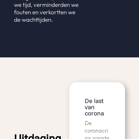
we tijd, verminderden we
fouten en verkortten we
de wachttijden.
De last
van
corona
De
coronacri
Uitdaging
sis zorgde