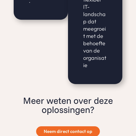
.
IT-
landscha
p dat
meegroei
t met de
behoefte
van de
organisat
ie
Meer weten over deze
oplossingen?
Neem direct contact op