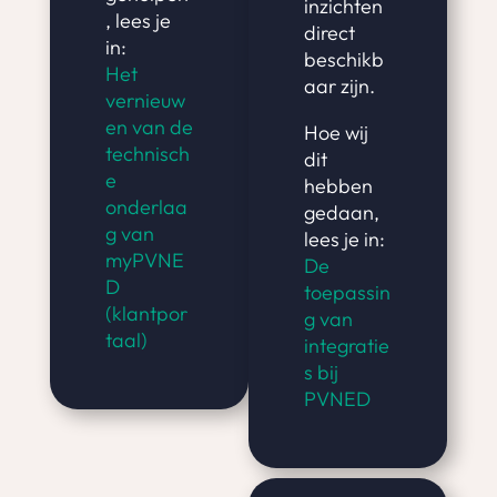
inzichten
, lees je
direct
in:
beschikb
Het
aar zijn.
vernieuw
en van de
Hoe wij
technisch
dit
e
hebben
onderlaa
gedaan,
g van
lees je in:
myPVNE
De
D
toepassin
(klantpor
g van
taal)
integratie
s bij
PVNED