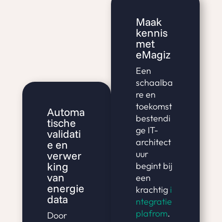
Maak
kennis
met
eMagiz
Een
schaalba
re en
toekomst
Automa
bestendi
tische
ge IT-
validati
architect
e en
uur
verwer
king
begint bij
van
een
energie
krachtig
i
data
ntegratie
plafrom
.
Door