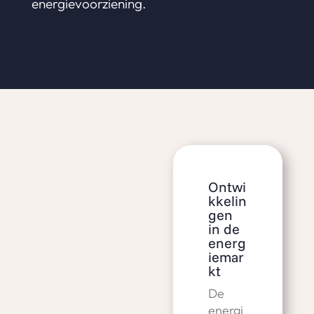
energievoorziening.
Ontwi
kkelin
gen
in de
energ
iemar
kt
De
energi