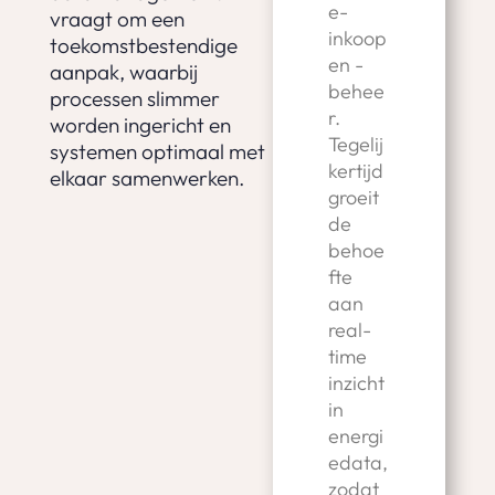
e-
vraagt om een
inkoop
toekomstbestendige
en -
aanpak, waarbij
behee
processen slimmer
r.
worden ingericht en
Tegelij
systemen optimaal met
kertijd
elkaar samenwerken.
groeit
de
behoe
fte
aan
real-
time
inzicht
in
energi
edata,
zodat