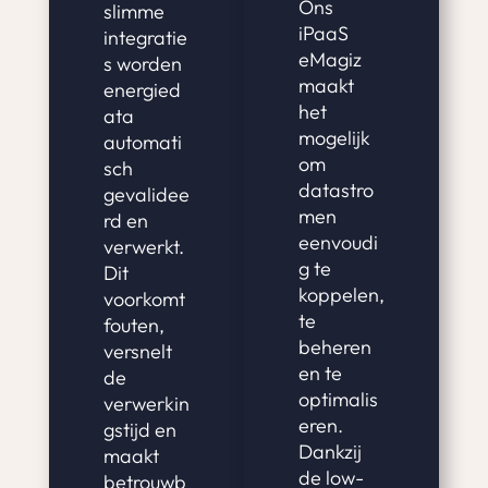
Ons
slimme
iPaaS
integratie
eMagiz
s worden
maakt
energied
het
ata
mogelijk
automati
om
sch
datastro
gevalidee
men
rd en
eenvoudi
verwerkt.
g te
Dit
koppelen,
voorkomt
te
fouten,
beheren
versnelt
en te
de
optimalis
verwerkin
eren.
gstijd en
Dankzij
maakt
de low-
betrouwb