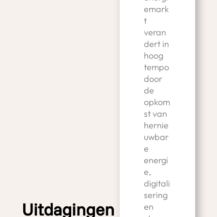
emark
t
veran
dert in
hoog
tempo
door
de
opkom
st van
hernie
uwbar
e
energi
e,
digitali
sering
Uitdagingen
en