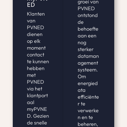
groei van
ED
PVNED
Klanten
ontstond
van
de
PVNED
behoefte
dienen
aan een
op elk
nog
moment
sterker
contact
dataman
te kunnen
agement
hebben
systeem.
met
Om
PVNED
energied
via het
ata
klantport
efficiënte
aal
r te
myPVNE
verwerke
D. Gezien
n en te
de snelle
beheren,