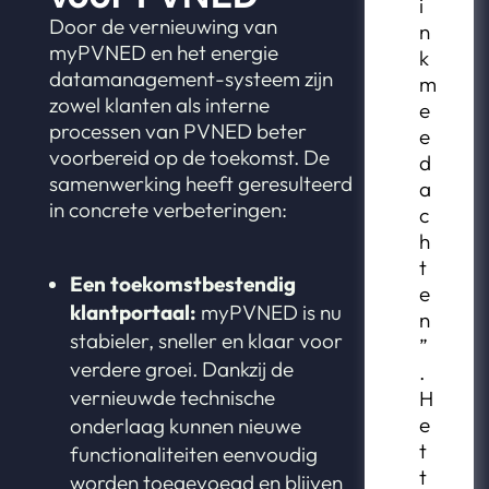
i
Door de vernieuwing van
n
myPVNED en het energie
k
datamanagement-systeem zijn
m
zowel klanten als interne
e
processen van PVNED beter
e
voorbereid op de toekomst. De
d
samenwerking heeft geresulteerd
a
in concrete verbeteringen:
c
h
t
Een toekomstbestendig
e
klantportaal:
myPVNED is nu
n
stabieler, sneller en klaar voor
”
verdere groei. Dankzij de
.
vernieuwde technische
H
e
onderlaag kunnen nieuwe
t
functionaliteiten eenvoudig
t
worden toegevoegd en blijven