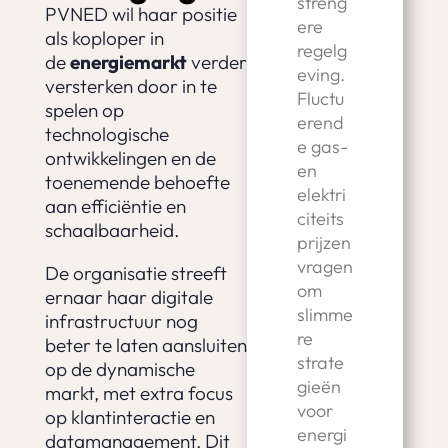
streng
PVNED wil haar positie
ere
als koploper in
regelg
de
energiemarkt
verder
eving.
versterken door in te
Fluctu
spelen op
erend
technologische
e gas-
ontwikkelingen en de
en
toenemende behoefte
elektri
aan efficiëntie en
citeits
schaalbaarheid.
prijzen
vragen
De organisatie streeft
om
ernaar haar digitale
slimme
infrastructuur nog
re
beter te laten aansluiten
strate
op de dynamische
gieën
markt, met extra focus
voor
op klantinteractie en
energi
datamanagement. Dit