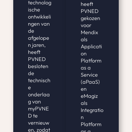
technolog
heeft
ische
PVNED
ontwikkeli
gekozen
ngen van
voor
de
Mendix
afgelope
als
n jaren,
Applicati
heeft
on
PVNED
Platform
besloten
as a
de
Service
technisch
(aPaaS)
e
en
onderlaa
eMagiz
g van
als
myPVNE
Integratio
D te
n
vernieuw
Platform
en, zodat
as a