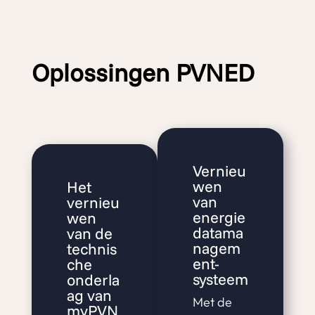
Oplossingen PVNED
Vernieu
wen
Het
van
vernieu
energie
wen
datama
van de
nagem
technis
ent-
che
systeem
onderla
ag van
Met de
myPVN