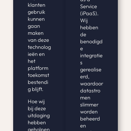
klanten
Service
gebruik
(iPaaS).
kunnen
Wij
gaan
hebben
maken
de
van deze
benodigd
technolog
e
ieën en
integratie
het
s
platform
gerealise
toekomst
erd,
bestendi
waardoor
g blijft.
datastro
men
Hoe wij
slimmer
bij deze
worden
uitdaging
beheerd
hebben
en
geholpen