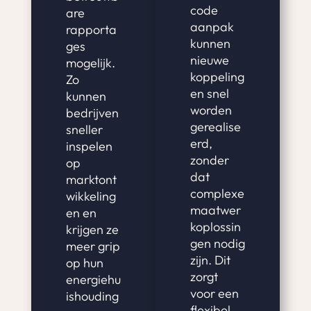
code
are
aanpak
rapporta
kunnen
ges
nieuwe
mogelijk.
koppeling
Zo
en snel
kunnen
worden
bedrijven
gerealise
sneller
erd,
inspelen
zonder
op
dat
marktont
complexe
wikkeling
maatwer
en en
koplossin
krijgen ze
gen nodig
meer grip
zijn. Dit
op hun
zorgt
energiehu
voor een
ishouding
flexibel