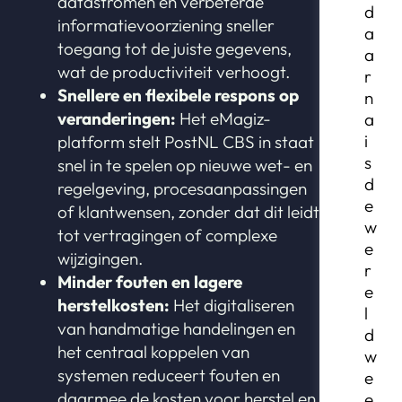
datastromen en verbeterde
d
informatievoorziening sneller
a
toegang tot de juiste gegevens,
a
wat de productiviteit verhoogt.
r
Snellere en flexibele respons op
n
veranderingen:
Het eMagiz-
a
i
platform stelt PostNL CBS in staat
s
snel in te spelen op nieuwe wet- en
d
regelgeving, procesaanpassingen
e
of klantwensen, zonder dat dit leidt
w
tot vertragingen of complexe
e
wijzigingen.
r
Minder fouten en lagere
e
herstelkosten:
Het digitaliseren
l
van handmatige handelingen en
d
het centraal koppelen van
w
systemen reduceert fouten en
e
daarmee de kosten voor herstel en
e