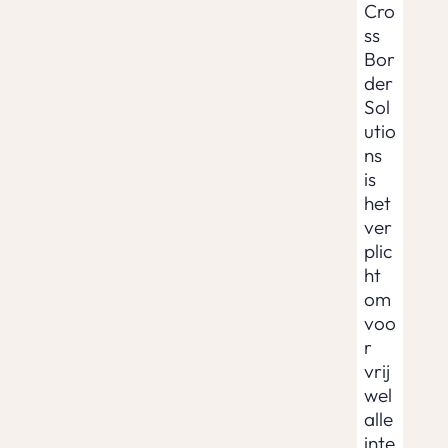
Cro
ss
Bor
der
Sol
utio
ns
is
het
ver
plic
ht
om
voo
r
vrij
wel
alle
inte