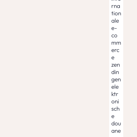
rna
tion
ale
e-
co
mm
erc
e
zen
din
gen
ele
ktr
oni
sch
e
dou
ane