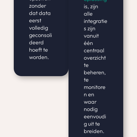
zonder
is, zijn
dat data
alle
eerst
integratie
volledig
s zijn
geconsoli
vanuit
deerd
één
hoeft te
centraal
worden.
overzicht
te
beheren,
te
monitore
n en
waar
nodig
eenvoudi
g uit te
breiden.