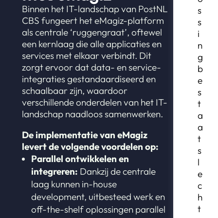
Binnen het IT-landschap van PostNL
s
CBS fungeert het eMagiz-platform
s
als centrale ‘ruggengraat’, oftewel
i
een kernlaag die alle applicaties en
n
services met elkaar verbindt. Dit
g
zorgt ervoor dat data- en service-
b
integraties gestandaardiseerd en
e
schaalbaar zijn, waardoor
s
verschillende onderdelen van het IT-
t
landschap naadloos samenwerken.
a
a
De implementatie van eMagiz
t
levert de volgende voordelen op:
s
Parallel ontwikkelen en
l
integreren:
Dankzij de centrale
e
laag kunnen in-house
c
development, uitbesteed werk en
h
t
off-the-shelf oplossingen parallel