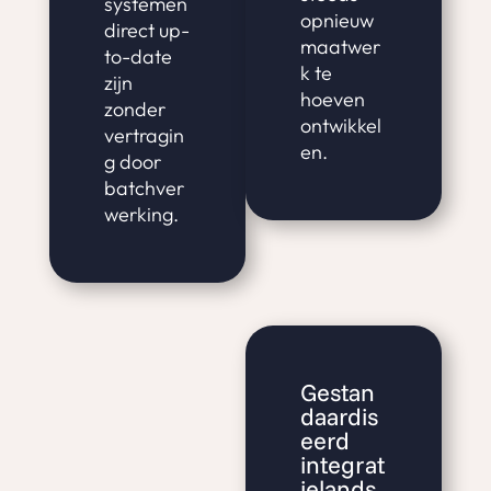
systemen
opnieuw
direct up-
maatwer
to-date
k te
zijn
hoeven
zonder
ontwikkel
vertragin
en.
g door
batchver
werking.
Gestan
daardis
eerd
integrat
ielands