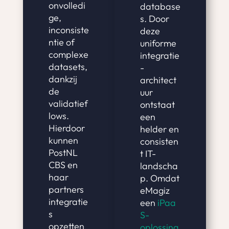
onvolledi
database
ge,
s. Door
inconsiste
deze
ntie of
uniforme
complexe
integratie
datasets,
-
dankzij
architect
de
uur
validatief
ontstaat
lows.
een
Hierdoor
helder en
kunnen
consisten
PostNL
t IT-
CBS en
landscha
haar
p. Omdat
partners
eMagiz
integratie
een
iPaa
s
S-
opzetten
oplossing