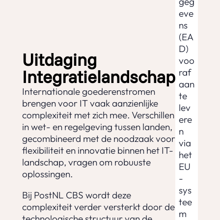
geg
eve
ns
(EA
D)
Uitdaging
voo
Integratielandschap
raf
aan
Internationale goederenstromen
te
brengen voor IT vaak aanzienlijke
lev
complexiteit met zich mee. Verschillen
ere
in wet- en regelgeving tussen landen,
n
gecombineerd met de noodzaak voor
via
flexibiliteit en innovatie binnen het IT-
het
landschap, vragen om robuuste
EU
oplossingen.
-
sys
Bij PostNL CBS wordt deze
tee
complexiteit verder versterkt door de
m
technologische structuur van de