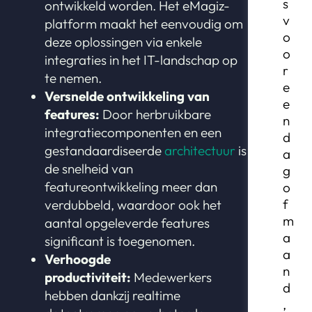
s
ontwikkeld worden. Het eMagiz-
v
platform maakt het eenvoudig om
o
deze oplossingen via enkele
o
integraties in het IT-landschap op
r
te nemen.
e
Versnelde ontwikkeling van
e
features:
Door herbruikbare
n
integratiecomponenten en een
d
gestandaardiseerde
architectuur
is
a
de snelheid van
g
featureontwikkeling meer dan
o
f
verdubbeld, waardoor ook het
m
aantal opgeleverde features
a
significant is toegenomen.
a
Verhoogde
n
productiviteit:
Medewerkers
d
hebben dankzij realtime
,