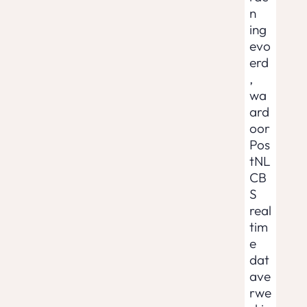
n
ing
evo
erd
,
wa
ard
oor
Pos
tNL
CB
S
real
tim
e
dat
ave
rwe