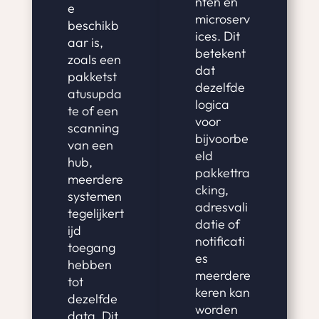
nten en
e
microserv
beschikb
ices. Dit
aar is,
betekent
zoals een
dat
pakketst
dezelfde
atusupda
logica
te of een
voor
scanning
bijvoorbe
van een
eld
hub,
pakkettra
meerdere
cking,
systemen
adresvali
tegelijkert
datie of
ijd
notificati
toegang
es
hebben
meerdere
tot
keren kan
dezelfde
worden
data. Dit