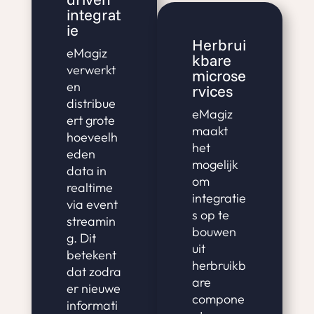
integrat
ie
Herbrui
eMagiz
kbare
verwerkt
microse
en
rvices
distribue
eMagiz
ert grote
maakt
hoeveelh
het
eden
mogelijk
data in
om
realtime
integratie
via event
s op te
streamin
bouwen
g. Dit
uit
betekent
herbruikb
dat zodra
are
er nieuwe
compone
informati