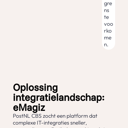
gre
ns
te
voo
rko
me
n.
Oplossing
integratielandschap:
eMagiz
PostNL CBS zocht een platform dat
complexe IT-integraties sneller,