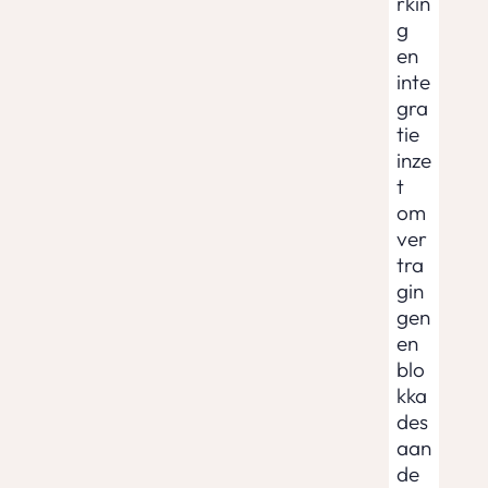
rkin
g
en
inte
gra
tie
inze
t
om
ver
tra
gin
gen
en
blo
kka
des
aan
de