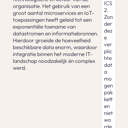
ICS
organisatie. Het gebruik van een
2.
groot aantal microservices en IoT-
Zon
toepassingen heeft geleid tot een
der
exponentiële toename van
dez
datastromen en informatiebronnen.
e
Hierdoor groeide de hoeveelheid
ver
beschikbare data enorm, waardoor
plic
integratie binnen het moderne IT-
hte
landschap noodzakelijk én complex
dat
werd.
a
mo
gen
pak
kett
en
niet
wo
rde