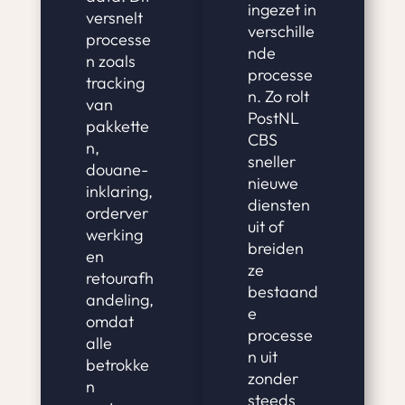
ingezet in
versnelt
verschille
processe
nde
n zoals
processe
tracking
n. Zo rolt
van
PostNL
pakkette
CBS
n,
sneller
douane-
nieuwe
inklaring,
diensten
orderver
uit of
werking
breiden
en
ze
retourafh
bestaand
andeling,
e
omdat
processe
alle
n uit
betrokke
zonder
n
steeds