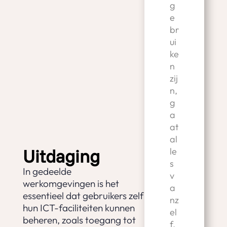
g
e
br
ui
ke
n
zij
n,
g
a
at
al
Uitdaging
le
s
In gedeelde
v
werkomgevingen is het
a
essentieel dat gebruikers zelf
nz
hun ICT-faciliteiten kunnen
el
beheren, zoals toegang tot
f.