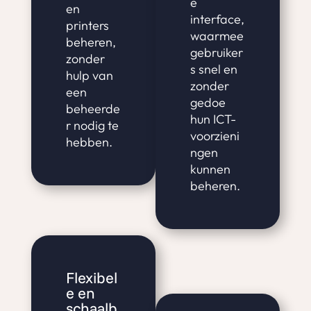
e
en
interface,
printers
waarmee
beheren,
gebruiker
zonder
s snel en
hulp van
zonder
een
gedoe
beheerde
hun ICT-
r nodig te
voorzieni
hebben.
ngen
kunnen
beheren.
Flexibel
e en
schaalb