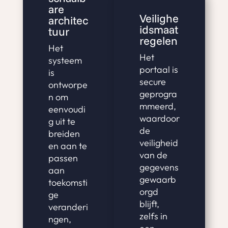
are
Veilighe
architec
idsmaat
tuur
regelen
Het
Het
systeem
portaal is
is
secure
ontworpe
geprogra
n om
mmeerd,
eenvoudi
waardoor
g uit te
de
breiden
veiligheid
en aan te
van de
passen
gegevens
aan
gewaarb
toekomsti
orgd
ge
blijft,
veranderi
zelfs in
ngen,