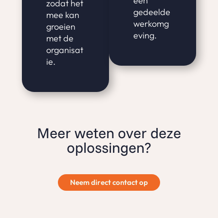
een
zodat het
gedeelde
mee kan
werkomg
groeien
eving.
met de
organisat
ie.
Meer weten over deze
oplossingen?
Neem direct contact op