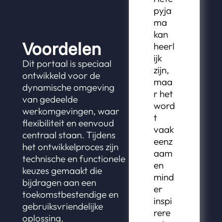
pyja
ma
kan
Voordelen
heerl
ijk
Dit portaal is speciaal
zijn,
ontwikkeld voor de
maa
dynamische omgeving
r het
van gedeelde
word
werkomgevingen, waar
t
flexibiliteit en eenvoud
vaak
centraal staan. Tijdens
eenz
het ontwikkelproces zijn
aam
technische en functionele
en
keuzes gemaakt die
mind
bijdragen aan een
er
toekomstbestendige en
inspi
gebruiksvriendelijke
rere
oplossing.