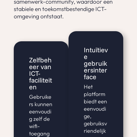
samenwerk-community, waardoor een
stabiele en toekomstbestendige ICT-
omgeving ontstaat.
Intuïtiev
e
Zelfbeh
gebruik
eer van
ersinter
ICT-
face
faciliteit
en
Het
platform
Gebruike
biedt een
rs kunnen
eenvoudi
eenvoudi
ge,
g zelf de
gebruiksv
wifi-
riendelijk
toegang