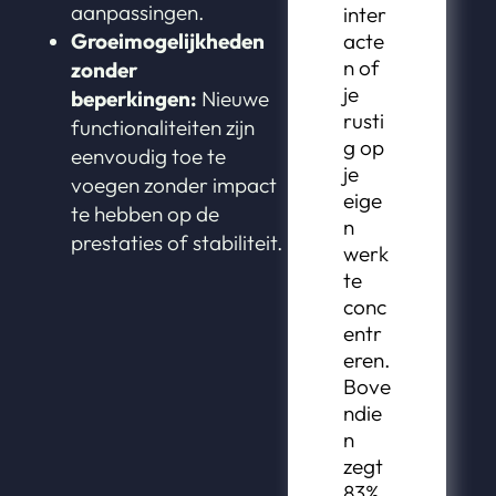
aanpassingen.
inter
Groeimogelijkheden
acte
n of
zonder
je
beperkingen:
Nieuwe
rusti
functionaliteiten zijn
g op
eenvoudig toe te
je
voegen zonder impact
eige
te hebben op de
n
prestaties of stabiliteit.
werk
te
conc
entr
eren.
Bove
ndie
n
zegt
83%