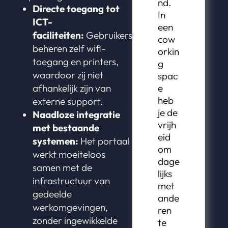
nd.
Directe toegang tot
In
ICT-
een
faciliteiten:
Gebruikers
cow
beheren zelf wifi-
orkin
toegang en printers,
g
waardoor zij niet
spac
afhankelijk zijn van
e
heb
externe support.
je de
Naadloze integratie
vrijh
met bestaande
eid
systemen:
Het portaal
om
werkt moeiteloos
dage
samen met de
lijks
infrastructuur van
met
gedeelde
ande
werkomgevingen,
ren
zonder ingewikkelde
te