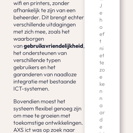
wifi en printers, zonder
J
afhankelijk te zijn van een
e
beheerder. Dit brengt echter
h
verschillende uitdagingen
o
met zich mee, zoals het
ef
waarborgen
t
van
gebruiksvriendelijkheid
,
ni
het ondersteunen van
et
verschillende typen
te
gebruikers en het
zo
garanderen van naadloze
e
integratie met bestaande
ke
ICT-systemen.
n
n
Bovendien moest het
a
systeem flexibel genoeg zijn
ar
om mee te groeien met
d
toekomstige ontwikkelingen.
e
AXS ict was op zoek naar