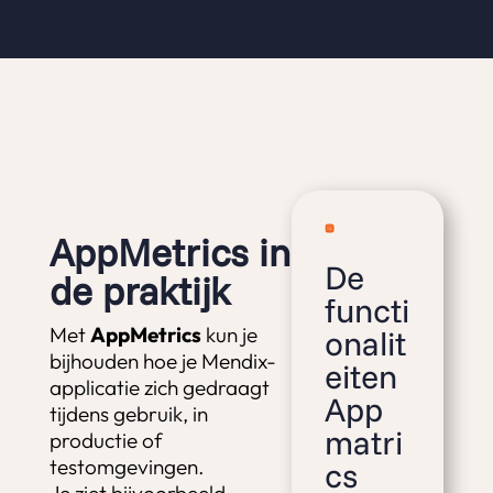
AppMetrics in
De
de praktijk
functi
Met
AppMetrics
kun je
onalit
bijhouden hoe je Mendix-
eiten
applicatie zich gedraagt
App
tijdens gebruik, in
matri
productie of
testomgevingen.
cs