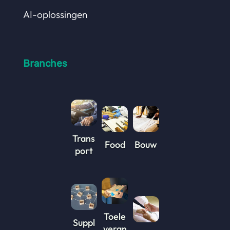
AI-oplossingen
Branches
Trans
Food
Bouw
port
Toele
Suppl
veran