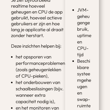
Je ziet bijvoorbeeld
realtime hoeveel
JVM-
geheugen en CPU de app
geheu
gebruikt, hoeveel actieve
genge
gebruikers er zijn en hoe
bruik,
lang je applicatie al draait
zonder herstart.
uptime
en
Deze inzichten helpen bij:
CPU-
tijd
het opsporen van
Beschi
performanceproblemen
kbare
(zoals geheugenlekken
systee
of CPU-pieken),
mgehe
het onderbouwen van
ugen
schaalbeslissingen (bijv.
en
wanneer extra
swap-
capaciteit nodig is),
ruimte
en het monitoren van