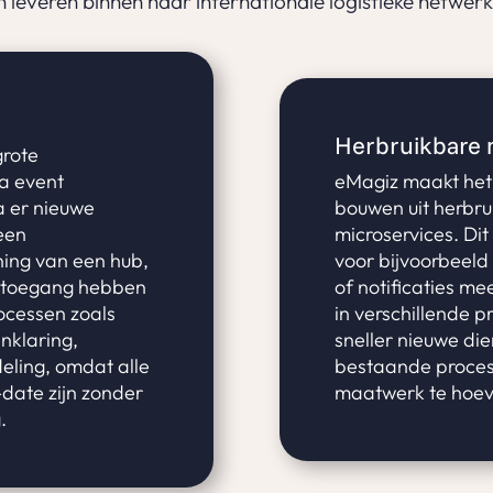
leveren binnen haar internationale logistieke netwerk
Herbruikbare 
grote
ia event
eMagiz maakt het 
a er nieuwe
bouwen uit herbr
 een
microservices. Dit
ing van een hub,
voor bijvoorbeeld
d toegang hebben
of notificaties m
rocessen zoals
in verschillende p
nklaring,
sneller nieuwe die
eling, omdat alle
bestaande proces
date zijn zonder
maatwerk te hoev
.