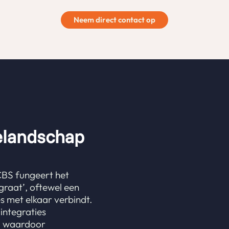
Neem direct contact op
ielandschap
CBS fungeert het
graat’, oftewel een
es met elkaar verbindt.
integraties
n, waardoor