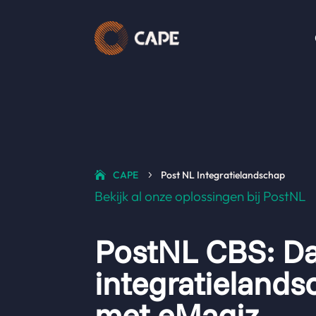
CAPE
Post NL Integratielandschap
5
Bekijk al onze oplossingen bij PostNL
PostNL CBS: Da
integratielands
met eMagiz