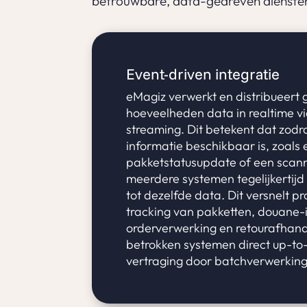
betrouwbare, data-gedreven diensten 
Event-driven integratie
eMagiz verwerkt en distribueert 
hoeveelheden data in realtime v
streaming. Dit betekent dat zodr
informatie beschikbaar is, zoals
pakketstatusupdate of een scann
meerdere systemen tegelijkertij
tot dezelfde data. Dit versnelt p
tracking van pakketten, douane-i
orderverwerking en retourafhand
betrokken systemen direct up-to-
vertraging door batchverwerking