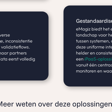
Gestandaardis
t
eMagiz biedt het 
verse
landschap voor he
e, inconsistentie
tussen systemen, 
 validatieflows.
deze uniforme int
haar partners
helder en consist
ata eerst volledig
een
iPaaS-oploss
vanuit één centraa
monitoren en waar
eer weten over deze oplossinge