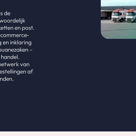
is de
woordelijk
etten en post.
e‑commerce‑
 en inklaring
douanezaken –
 handel.
 netwerk van
stellingen af
anden.