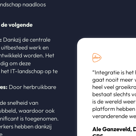
landschap naadloos
 de volgende
:
Dankzij de centrale
 uitbesteed werk en
ontwikkeld worden. Het
udig om deze
n het IT-landschap op te
“Integratie is he
gaat nooit meer w
heel veel groeikr
es:
Door herbruikbare
bestaat slechts 
is de wereld wee
 de snelheid van
platform hebben
dubbeld, waardoor ook
veranderende wer
nificant is toegenomen.
kers hebben dankzij
Ale Ganzeveld, 
e