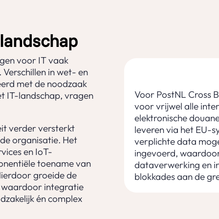
elandschap
gen voor IT vaak
 Verschillen in wet- en
eerd met de noodzaak
Voor PostNL Cross Bo
het IT-landschap, vragen
voor vrijwel alle in
elektronische douan
it verder versterkt
leveren via het EU-
de organisatie. Het
verplichte data mog
vices en IoT-
ingevoerd, waardoor
ponentiële toename van
dataverwerking en in
ierdoor groeide de
blokkades aan de gr
 waardoor integratie
dzakelijk én complex