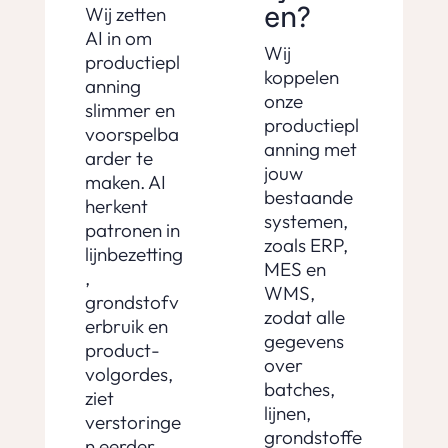
en?
Wij zetten
AI in om
Wij
productiepl
koppelen
anning
onze
slimmer en
productiepl
voorspelba
anning met
arder te
jouw
maken. AI
bestaande
herkent
systemen,
patronen in
zoals ERP,
lijnbezetting
MES en
,
WMS,
grondstofv
zodat alle
erbruik en
gegevens
product-
over
volgordes,
batches,
ziet
lijnen,
verstoringe
grondstoffe
n eerder