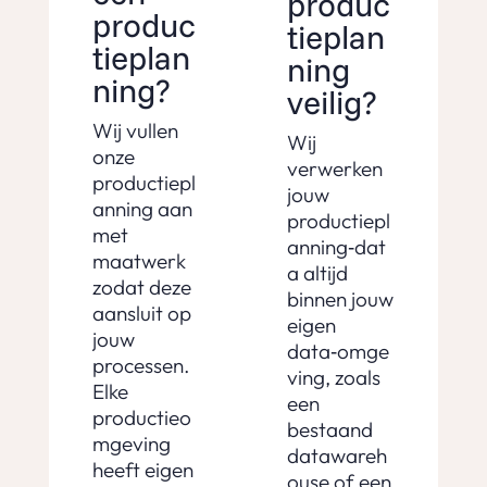
produc
produc
tieplan
tieplan
ning
ning?
veilig?
Wij vullen
Wij
onze
verwerken
productiepl
jouw
anning aan
productiepl
met
anning‑dat
maatwerk
a altijd
zodat deze
binnen jouw
aansluit op
eigen
jouw
data‑omge
processen.
ving, zoals
Elke
een
productieo
bestaand
mgeving
datawareh
heeft eigen
ouse of een