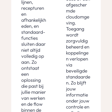
lijnen,
afgescher
recepturen
mde
en
cloudomge
afhankelijkh
ving.
eden, en
Toegang
standaard-
wordt
functies
zorgvuldig
sluiten daar
beheerd en
niet altijd
koppelinge
volledig op
n verlopen
aan. Zo
via
ontstaat
beveiligde
een
standaarde
oplossing
n. Zo blijft
die past bij
jouw
jullie manier
informatie
van werken
onder jouw
en de flow
controle en
binnen de