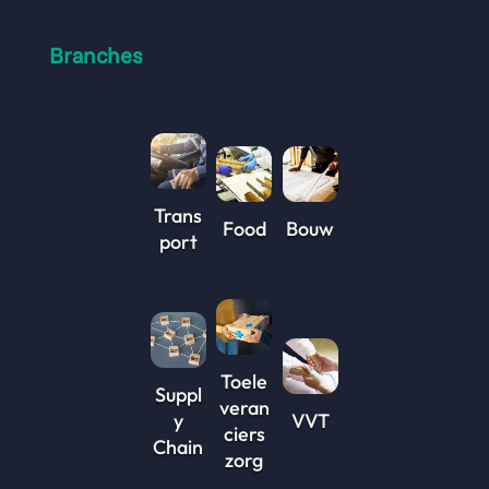
Branches
Trans
Food
Bouw
port
Toele
Suppl
veran
y
VVT
ciers
Chain
zorg