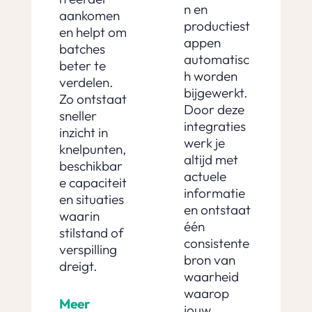
n en
aankomen
productiest
en helpt om
appen
batches
automatisc
beter te
h worden
verdelen.
bijgewerkt.
Zo ontstaat
Door deze
sneller
integraties
inzicht in
werk je
knelpunten,
altijd met
beschikbar
actuele
e capaciteit
informatie
en situaties
en ontstaat
waarin
één
stilstand of
consistente
verspilling
bron van
dreigt.
waarheid
waarop
Meer
jouw