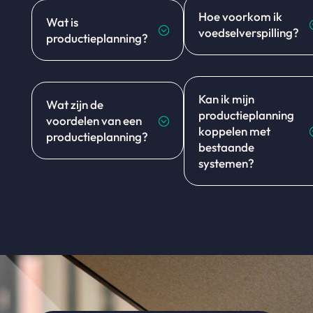
Hoe voorkom ik
Wat is
;
voedselverspilling?
productieplanning?
Kan ik mijn
Wat zijn de
productieplanning
voordelen van een
;
koppelen met
productieplanning?
bestaande
systemen?