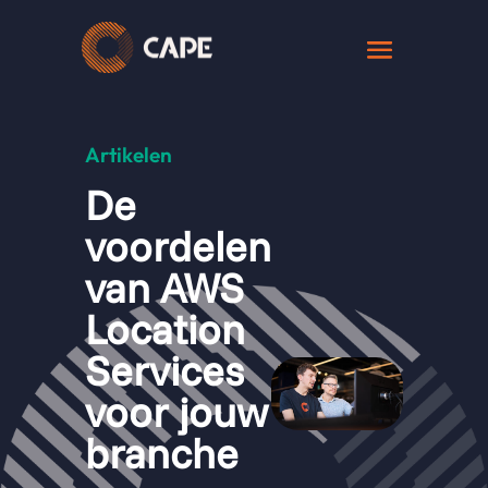
Artikelen
De
voordelen
van AWS
Location
Services
voor jouw
branche