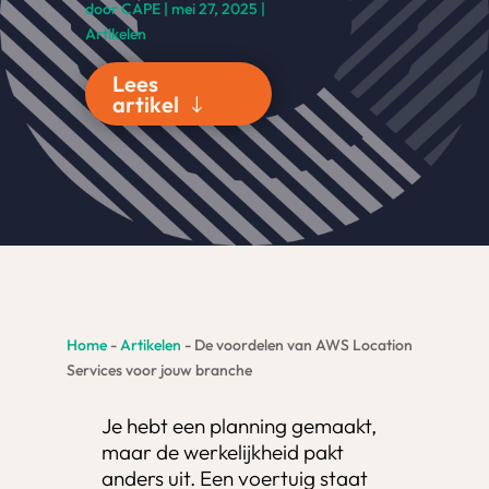
door
CAPE
|
mei 27, 2025
|
Artikelen
Lees
artikel
Home
-
Artikelen
-
De voordelen van AWS Location
Services voor jouw branche
Je hebt een planning gemaakt,
maar de werkelijkheid pakt
anders uit. Een voertuig staat