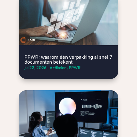
PPWR: waarom één verpakking al snel 7
documenten betekent
jul 22, 2026
|
Artikelen
,
PPWR