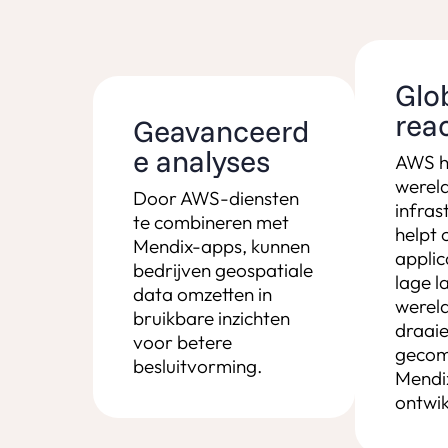
Glo
rea
Geavanceerd
e analyses
AWS h
werel
Door AWS-diensten
infras
te combineren met
helpt
Mendix-apps, kunnen
applic
bedrijven geospatiale
lage l
data omzetten in
wereld
bruikbare inzichten
draaie
voor betere
gecom
besluitvorming.
Mendix
ontwik