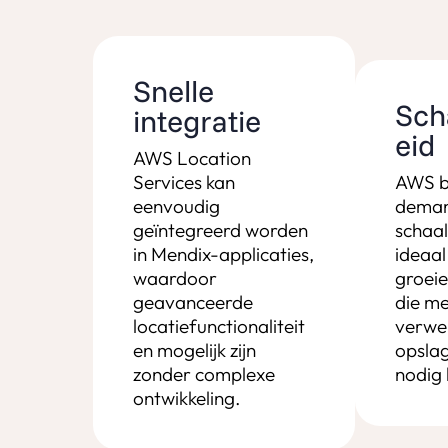
Snelle
Sch
integratie
eid
AWS Location
Services kan
AWS b
eenvoudig
dema
geïntegreerd worden
schaa
in Mendix-applicaties,
ideaal
waardoor
groeie
geavanceerde
die m
locatiefunctionaliteit
verwer
en mogelijk zijn
opslag
zonder complexe
nodig
ontwikkeling.