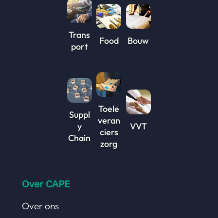
Trans
Food
Bouw
port
Toele
Suppl
veran
y
VVT
ciers
Chain
zorg
Over CAPE
Over ons