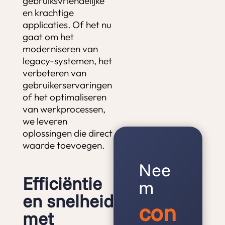
gebruiksvriendelijke
en krachtige
applicaties. Of het nu
gaat om het
moderniseren van
legacy-systemen, het
verbeteren van
gebruikerservaringen
of het optimaliseren
van werkprocessen,
we leveren
oplossingen die direct
waarde toevoegen.
Nee
Efficiëntie
m
en snelheid
con
met