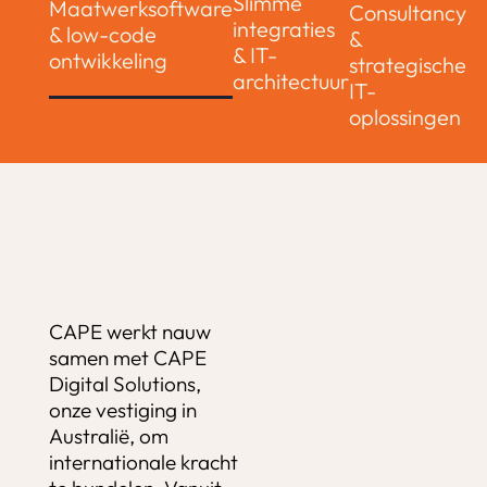
Slimme
Maatwerksoftware
Consultancy
integraties
& low-code
&
& IT-
ontwikkeling
strategische
architectuur
IT-
oplossingen
CAPE werkt nauw
samen met CAPE
Digital Solutions,
onze vestiging in
Australië, om
internationale kracht