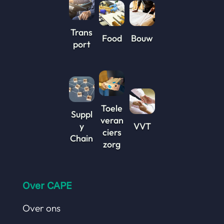
Trans
Food
Bouw
port
Toele
Suppl
veran
y
VVT
ciers
Chain
zorg
Over CAPE
Over ons