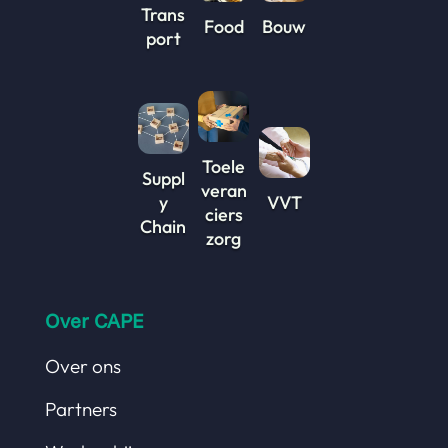
Trans
Food
Bouw
port
Toele
Suppl
veran
y
VVT
ciers
Chain
zorg
Over CAPE
Over ons
Partners