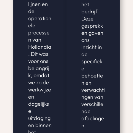
lijnen en
het
de
bedrijf.
operation
Deze
ele
gesprekk
processe
en gaven
n van
ons
Hollandia
inzicht in
. Dit was
de
voor ons
specifiek
belangrij
e
k, omdat
behoefte
we zo de
n en
werkwijze
verwachti
en
ngen van
dagelijks
verschille
e
nde
uitdaging
afdelinge
en binnen
n.
het