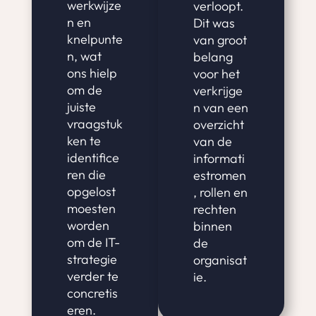
werkwijze
verloopt.
n en
Dit was
knelpunte
van groot
n, wat
belang
ons hielp
voor het
om de
verkrijge
juiste
n van een
vraagstuk
overzicht
ken te
van de
identifice
informati
ren die
estromen
opgelost
, rollen en
moesten
rechten
worden
binnen
om de IT-
de
strategie
organisat
verder te
ie.
concretis
eren.