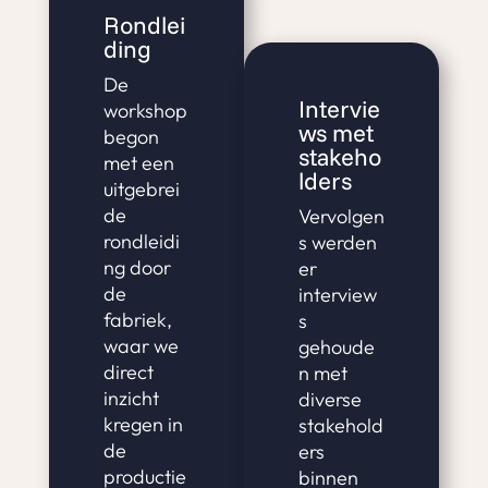
Rondlei
ding
De
Intervie
workshop
ws met
begon
stakeho
met een
lders
uitgebrei
de
Vervolgen
rondleidi
s werden
ng door
er
de
interview
fabriek,
s
waar we
gehoude
direct
n met
inzicht
diverse
kregen in
stakehold
de
ers
productie
binnen