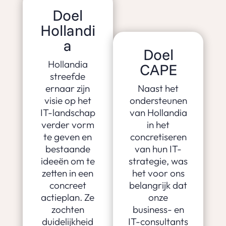
Doel
Hollandi
a
Doel
Hollandia
CAPE
streefde
ernaar zijn
Naast het
visie op het
ondersteunen
IT-landschap
van Hollandia
verder vorm
in het
te geven en
concretiseren
bestaande
van hun IT-
ideeën om te
strategie, was
zetten in een
het voor ons
concreet
belangrijk dat
actieplan. Ze
onze
zochten
business- en
duidelijkheid
IT-consultants