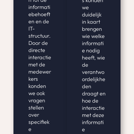
s konden
informati
we
ebehoeft
duidelijk
en en de
in kaart
IT-
brengen
structuur.
wie welke
Door de
informati
directe
e nodig
interactie
heeft, wie
met de
de
medewer
verantwo
kers
ordelijkhe
konden
den
we ook
draagt en
vragen
hoe de
stellen
interactie
over
met deze
specifiek
informati
e
e