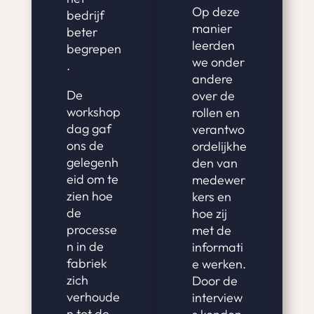
Op deze
bedrijf
manier
beter
leerden
begrepen
we onder
.
andere
De
over de
workshop
rollen en
dag gaf
verantwo
ons de
ordelijkhe
gelegenh
den van
eid om te
medewer
zien hoe
kers en
de
hoe zij
processe
met de
n in de
informati
fabriek
e werken.
zich
Door de
verhoude
interview
n tot de