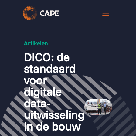
Artikelen
DICO: de
standaard
voor
digitale
data-
uitwisseling
in de bouw