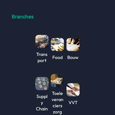
Branches
Trans
Food
Bouw
port
Toele
Suppl
veran
y
VVT
ciers
Chain
zorg