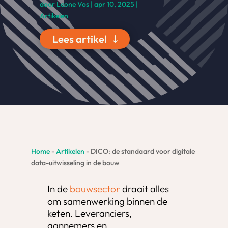
door
Leone Vos
|
apr 10, 2025
|
Artikelen
Lees artikel
Home
-
Artikelen
-
DICO: de standaard voor digitale
data-uitwisseling in de bouw
In de
bouwsector
draait alles
om samenwerking binnen de
keten. Leveranciers,
aannemers en